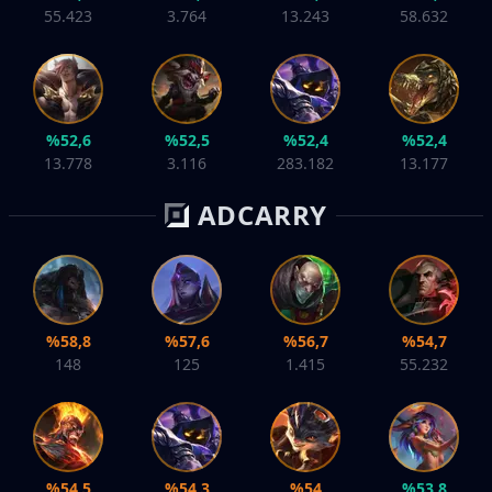
55.423
3.764
13.243
58.632
%52,6
%52,5
%52,4
%52,4
13.778
3.116
283.182
13.177
ADCARRY
%58,8
%57,6
%56,7
%54,7
148
125
1.415
55.232
%54,5
%54,3
%54
%53,8