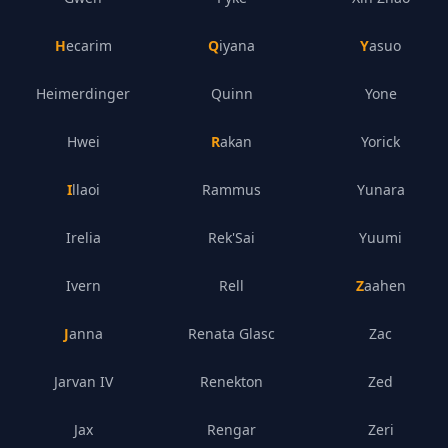
Hecarim
Qiyana
Yasuo
Heimerdinger
Quinn
Yone
Hwei
Rakan
Yorick
Illaoi
Rammus
Yunara
Irelia
Rek'Sai
Yuumi
Ivern
Rell
Zaahen
Janna
Renata Glasc
Zac
Jarvan IV
Renekton
Zed
Jax
Rengar
Zeri