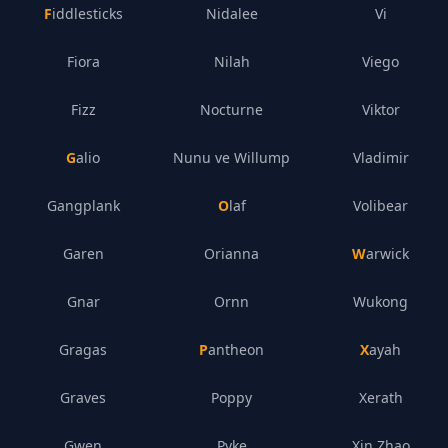
Fiddlesticks
Nidalee
Vi
Fiora
Nilah
Viego
Fizz
Nocturne
Viktor
Galio
Nunu ve Willump
Vladimir
Gangplank
Olaf
Volibear
Garen
Orianna
Warwick
Gnar
Ornn
Wukong
Gragas
Pantheon
Xayah
Graves
Poppy
Xerath
Gwen
Pyke
Xin Zhao