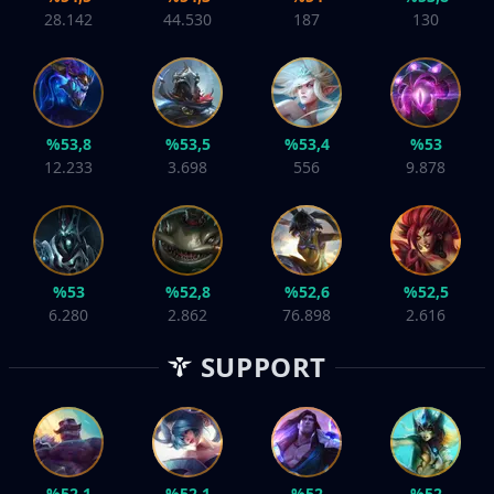
28.142
44.530
187
130
%53,8
%53,5
%53,4
%53
12.233
3.698
556
9.878
%53
%52,8
%52,6
%52,5
6.280
2.862
76.898
2.616
SUPPORT
%52,1
%52,1
%52
%52