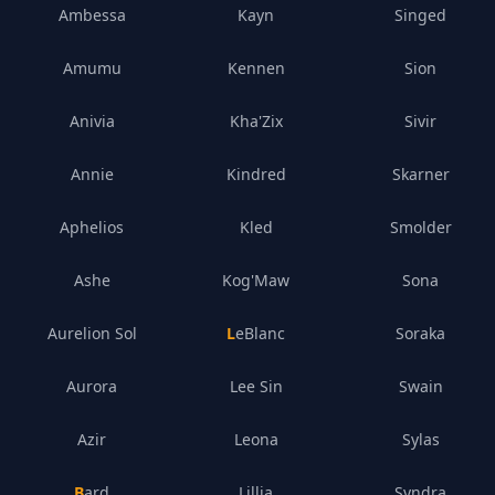
Ambessa
Kayn
Singed
Amumu
Kennen
Sion
Anivia
Kha'Zix
Sivir
Annie
Kindred
Skarner
Aphelios
Kled
Smolder
Ashe
Kog'Maw
Sona
Aurelion Sol
LeBlanc
Soraka
Aurora
Lee Sin
Swain
Azir
Leona
Sylas
Bard
Lillia
Syndra