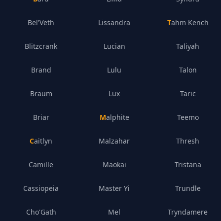
Bel'Veth
Lissandra
Tahm Kench
Blitzcrank
Lucian
Taliyah
Brand
Lulu
Talon
Braum
Lux
Taric
Briar
Malphite
Teemo
Caitlyn
Malzahar
Thresh
Camille
Maokai
Tristana
Cassiopeia
Master Yi
Trundle
Cho'Gath
Mel
Tryndamere