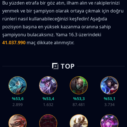
Bu yüzden etrafa bir göz atın, ilham alın ve rakiplerinizi
yenmek ve bir şampiyon olarak ortaya çıkmak için doğru
rünleri nasıl kullanabileceğinizi keşfedin! Aşağıda
pozisyon başına en yüksek kazanma oranına sahip
şampiyonu bulacaksınız. Yama 16.3 üzerindeki
41.037.990
maç dikkate alınmıştır.
TOP
%53,6
%53,4
%53,3
%53,1
2.899
1.632
87.481
3.734