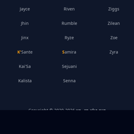
Jayce
Riven
Ziggs
Jhin
Rumble
Zilean
Jinx
Ryze
Zoe
K'Sante
Samira
Zyra
Kai'Sa
Sejuani
Kalista
Senna
Copyright © 2020-
2026
xn--rn-xka.run
Gizlilik Politikası
–
Yasal Açıklama