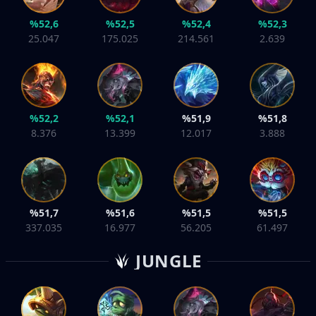
%52,6
%52,5
%52,4
%52,3
25.047
175.025
214.561
2.639
%52,2
%52,1
%51,9
%51,8
8.376
13.399
12.017
3.888
%51,7
%51,6
%51,5
%51,5
337.035
16.977
56.205
61.497
JUNGLE