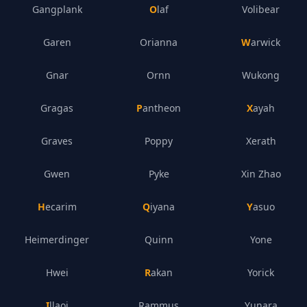
Gangplank
Olaf
Volibear
Garen
Orianna
Warwick
Gnar
Ornn
Wukong
Gragas
Pantheon
Xayah
Graves
Poppy
Xerath
Gwen
Pyke
Xin Zhao
Hecarim
Qiyana
Yasuo
Heimerdinger
Quinn
Yone
Hwei
Rakan
Yorick
Illaoi
Rammus
Yunara