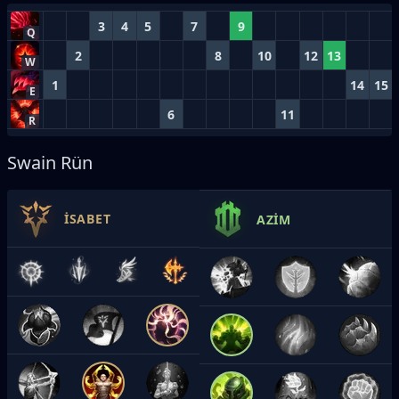
3
4
5
7
9
Q
2
8
10
12
13
W
1
14
15
E
6
11
R
Swain Rün
İSABET
AZIM