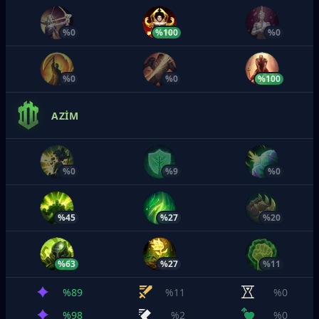
%0
%100
%0
%0
%0
%100
AZIM
%0
%9
%0
%45
%27
%20
%63
%27
%11
%89
%11
%0
%98
%2
%0