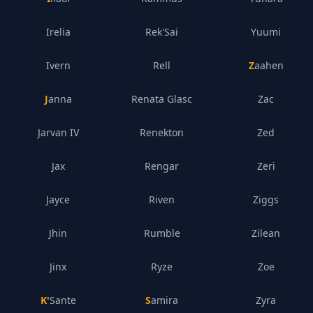
Irelia
Rek'Sai
Yuumi
Ivern
Rell
Zaahen
Janna
Renata Glasc
Zac
Jarvan IV
Renekton
Zed
Jax
Rengar
Zeri
Jayce
Riven
Ziggs
Jhin
Rumble
Zilean
Jinx
Ryze
Zoe
K'Sante
Samira
Zyra