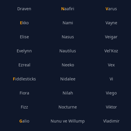
Draven
Naafiri
Varus
Ekko
Nami
Vayne
Elise
Nasus
Veigar
Evelynn
Nautilus
Vel'Koz
Ezreal
Neeko
Vex
Fiddlesticks
Nidalee
Vi
Fiora
Nilah
Viego
Fizz
Nocturne
Viktor
Galio
Nunu ve Willump
Vladimir