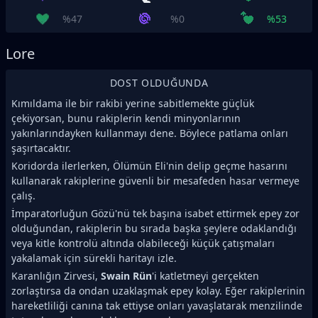
%47
%0
%53
Lore
DOST OLDUĞUNDA
Kımıldama ile bir rakibi yerine sabitlemekte güçlük
çekiyorsan, bunu rakiplerin kendi minyonlarının
yakınlarındayken kullanmayı dene. Böylece patlama onları
şaşırtacaktır.
Koridorda ilerlerken, Ölümün Eli'nin delip geçme hasarını
kullanarak rakiplerine güvenli bir mesafeden hasar vermeye
çalış.
İmparatorluğun Gözü'nü tek başına isabet ettirmek epey zor
olduğundan, rakiplerin bu sırada başka şeylere odaklandığı
veya kitle kontrolü altında olabileceği küçük çatışmaları
yakalamak için sürekli haritayı izle.
Karanlığın Zirvesi,
Swain Rün
'i katletmeyi gerçekten
zorlaştırsa da ondan uzaklaşmak epey kolay. Eğer rakiplerinin
hareketliliği canına tak ettiyse onları yavaşlatarak menzilinde