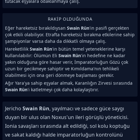
tutacak eşyalara odaklanmaya çalış.
RAKIP OLDUĞUNDA
Eğer hareketsiz bırakıldıysan
Swain Rün
'in pasifi gerçekten
çok etkili olabiliyor. Etrafta hareketsiz bırakma etkilerine sahip
şampiyonlar varsa daha da dikkatli olmaya çalış.
Hareketlilik
Swain Rün
'in bütün temel yeteneklerine karşı
kullanılabilir: Ölümün Eli
Swain Rün
'in hedefine ne kadar
yakın olduğuna göre hasar verir, İmparatorluğun Gözü çok
uzun bir gecikmeye sahiptir ve Kımıldama'nın tehlikeli
olabilmesi için ona geri dönmeye başlaması gerekir.
Ağır Yara'ya sahip eşyalar almak, Karanlığın Zirvesi sırasında
Swain Rün
'i katletmeyi çok daha kolaylaştırır.
Jericho
Swain Rün
, yayılmacı ve sadece güce saygı
duyan bir ulus olan Noxus'un ileri görüşlü yöneticisi.
Ionia savaşları sırasında alt edildiği, sol kolu koptuğu
ve sakat kaldığı halde imparatorluğun kontrolünü