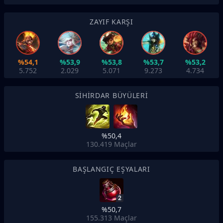
ZAYIF KARŞI
%54,1
%53,9
%53,8
%53,7
%53,2
5.752
2.029
5.071
9.273
4.734
SIHIRDAR BÜYÜLERI
%50,4
130.419
Maçlar
BAŞLANGIÇ EŞYALARI
2
%50,7
155.313
Maçlar