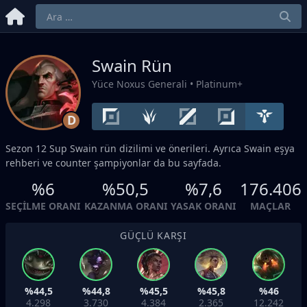
Swain Rün
Yüce Noxus Generali
• Platinum+
D
Sezon 12
Sup
Swain rün dizilimi ve önerileri. Ayrıca Swain eşya
rehberi ve counter şampiyonlar da bu sayfada.
%6
%50,5
%7,6
176.406
SEÇILME ORANI
KAZANMA ORANI
YASAK ORANI
MAÇLAR
GÜÇLÜ KARŞI
%44,5
%44,8
%45,5
%45,8
%46
4.298
3.730
4.384
2.365
12.242