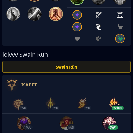
lolvvv
Swain Rün
Swain Rün
İSABET
%0
%0
%0
%100
%0
%9
%91