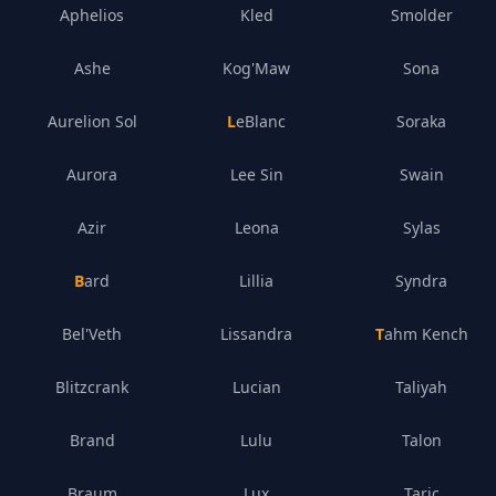
Aphelios
Kled
Smolder
Ashe
Kog'Maw
Sona
Aurelion Sol
LeBlanc
Soraka
Aurora
Lee Sin
Swain
Azir
Leona
Sylas
Bard
Lillia
Syndra
Bel'Veth
Lissandra
Tahm Kench
Blitzcrank
Lucian
Taliyah
Brand
Lulu
Talon
Braum
Lux
Taric