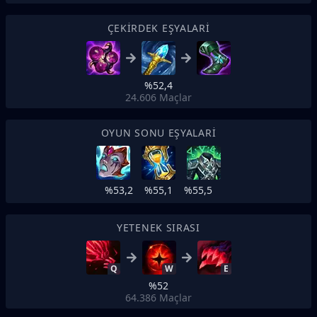
ÇEKIRDEK EŞYALARI
%52,4
24.606
Maçlar
OYUN SONU EŞYALARI
%53,2
%55,1
%55,5
YETENEK SIRASI
Q
W
E
%52
64.386
Maçlar