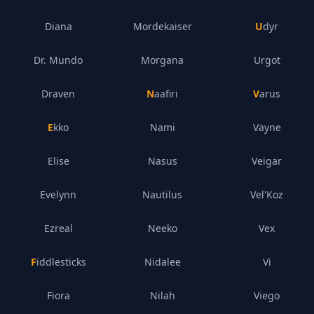
Diana
Mordekaiser
Udyr
Dr. Mundo
Morgana
Urgot
Draven
Naafiri
Varus
Ekko
Nami
Vayne
Elise
Nasus
Veigar
Evelynn
Nautilus
Vel'Koz
Ezreal
Neeko
Vex
Fiddlesticks
Nidalee
Vi
Fiora
Nilah
Viego