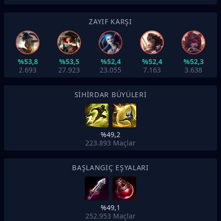
ZAYIF KARŞI
%53,8
%53,5
%52,4
%52,4
%52,3
2.693
27.923
23.055
7.163
3.638
SIHIRDAR BÜYÜLERI
%49,2
223.893
Maçlar
BAŞLANGIÇ EŞYALARI
%49,1
252.953
Maçlar