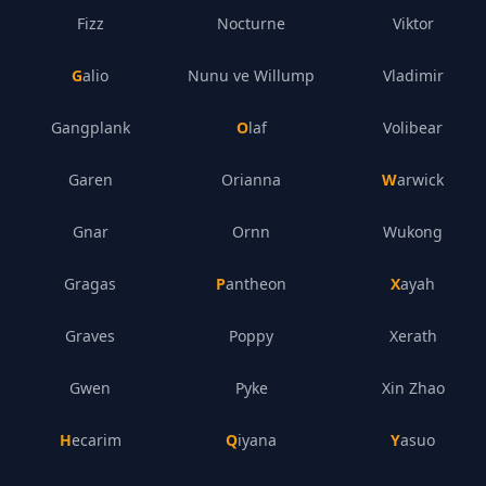
Fizz
Nocturne
Viktor
Galio
Nunu ve Willump
Vladimir
Gangplank
Olaf
Volibear
Garen
Orianna
Warwick
Gnar
Ornn
Wukong
Gragas
Pantheon
Xayah
Graves
Poppy
Xerath
Gwen
Pyke
Xin Zhao
Hecarim
Qiyana
Yasuo