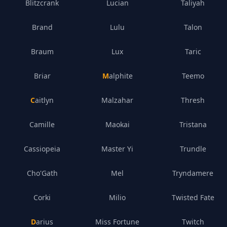
Blitzcrank
Lucian
Taliyah
Brand
Lulu
Talon
Braum
Lux
Taric
Briar
Malphite
Teemo
Caitlyn
Malzahar
Thresh
Camille
Maokai
Tristana
Cassiopeia
Master Yi
Trundle
Cho'Gath
Mel
Tryndamere
Corki
Milio
Twisted Fate
Darius
Miss Fortune
Twitch