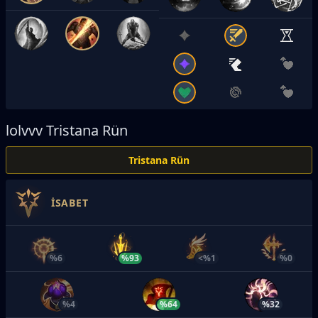
lolvvv
Tristana Rün
Tristana Rün
İSABET
%6
%93
<%1
%0
%4
%64
%32