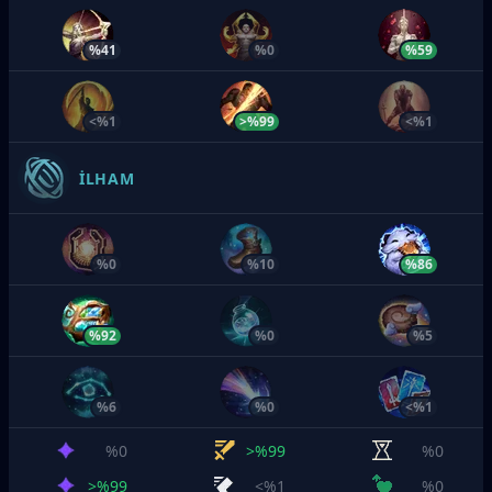
%41
%0
%59
<%1
>%99
<%1
İLHAM
%0
%10
%86
%92
%0
%5
%6
%0
<%1
%0
>%99
%0
>%99
<%1
%0