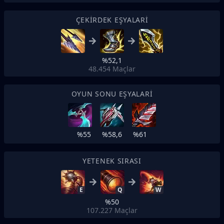
ÇEKIRDEK EŞYALARI
%52,1
48.454
Maçlar
OYUN SONU EŞYALARI
%55
%58,6
%61
YETENEK SIRASI
E
Q
W
%50
107.227
Maçlar