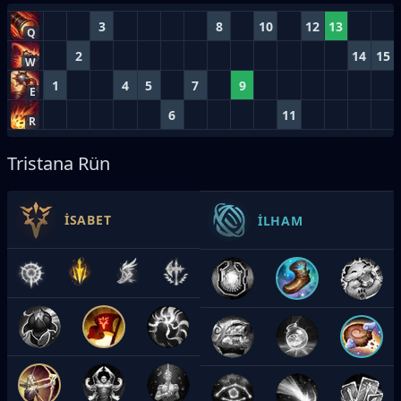
3
8
10
12
13
Q
2
14
15
W
1
4
5
7
9
E
6
11
R
Tristana Rün
İSABET
İLHAM