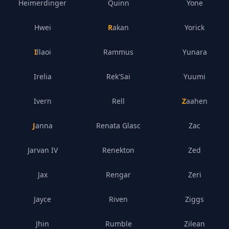
Heimerdinger
Quinn
Yone
Hwei
Rakan
Yorick
Illaoi
Rammus
Yunara
Irelia
Rek'Sai
Yuumi
Ivern
Rell
Zaahen
Janna
Renata Glasc
Zac
Jarvan IV
Renekton
Zed
Jax
Rengar
Zeri
Jayce
Riven
Ziggs
Jhin
Rumble
Zilean