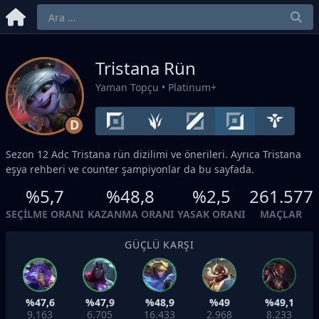
Tristana Rün
Yaman Topçu
• Platinum+
D
Sezon 12
Adc
Tristana rün dizilimi ve önerileri. Ayrıca Tristana
eşya rehberi ve counter şampiyonlar da bu sayfada.
%5,7
%48,8
%2,5
261.577
SEÇILME ORANI
KAZANMA ORANI
YASAK ORANI
MAÇLAR
GÜÇLÜ KARŞI
%47,6
%47,9
%48,9
%49
%49,1
9.163
6.705
16.433
2.968
8.233