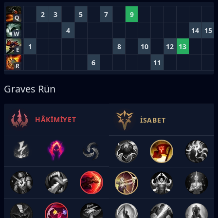
2
3
5
7
9
Q
4
14
15
W
1
8
10
12
13
E
6
11
R
Graves Rün
HÂKIMIYET
İSABET