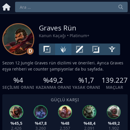
Graves Rün
Kanun Kaçağı
• Platinum+
D
Sezon 12
Jungle
Graves rün dizilimi ve önerileri. Ayrıca Graves
eşya rehberi ve counter şampiyonlar da bu sayfada.
%4
%49,2
%1,7
139.227
SEÇILME ORANI
KAZANMA ORANI
YASAK ORANI
MAÇLAR
GÜÇLÜ KARŞI
%45,5
%47,8
%48
%48,4
%49,2
2.426
3.260
2.557
2.091
1.902