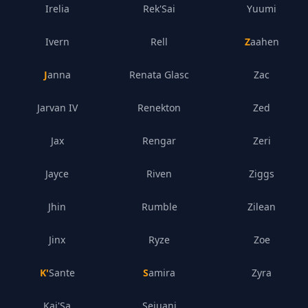
Irelia
Rek'Sai
Yuumi
Ivern
Rell
Zaahen
Janna
Renata Glasc
Zac
Jarvan IV
Renekton
Zed
Jax
Rengar
Zeri
Jayce
Riven
Ziggs
Jhin
Rumble
Zilean
Jinx
Ryze
Zoe
K'Sante
Samira
Zyra
Kai'Sa
Sejuani