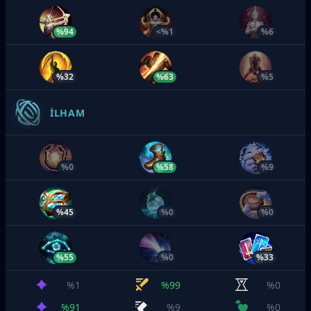
%94
<%1
%6
%32
%63
%5
İLHAM
%0
%58
%9
%45
%0
%0
%55
%0
%33
%1
%99
%0
%91
%9
%0