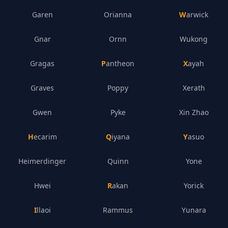
Garen
Orianna
Warwick
Gnar
Ornn
Wukong
Gragas
Pantheon
Xayah
Graves
Poppy
Xerath
Gwen
Pyke
Xin Zhao
Hecarim
Qiyana
Yasuo
Heimerdinger
Quinn
Yone
Hwei
Rakan
Yorick
Illaoi
Rammus
Yunara