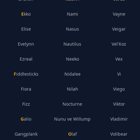
Ekko
Nami
Vayne
Elise
Nasus
Veigar
Evelynn
Nautilus
Vel'Koz
Ezreal
Neeko
Vex
Fiddlesticks
Nidalee
Vi
Fiora
Nilah
Viego
Fizz
Nocturne
Viktor
Galio
Nunu ve Willump
Vladimir
Gangplank
Olaf
Volibear