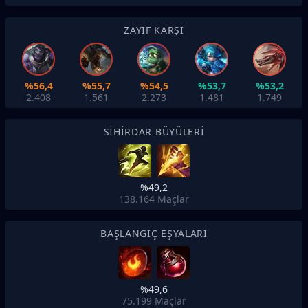
ZAYIF KARŞI
%56,4
%55,7
%54,5
%53,7
%53,2
2.408
1.561
2.273
1.481
1.749
SIHIRDAR BÜYÜLERI
%49,2
138.164
Maçlar
BAŞLANGIÇ EŞYALARI
%49,6
75.199
Maçlar