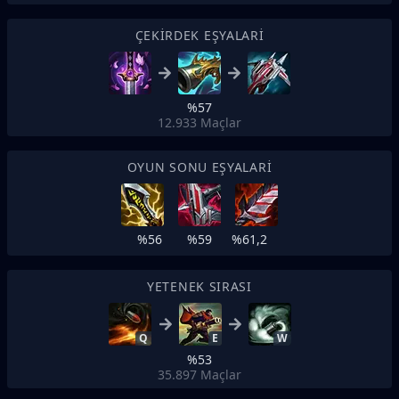
ÇEKIRDEK EŞYALARI
%57
12.933
Maçlar
OYUN SONU EŞYALARI
%56
%59
%61,2
YETENEK SIRASI
Q
E
W
%53
35.897
Maçlar