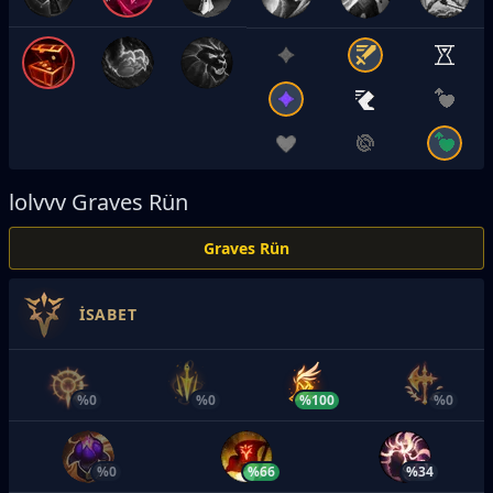
lolvvv
Graves Rün
Graves Rün
İSABET
%0
%0
%100
%0
%0
%66
%34