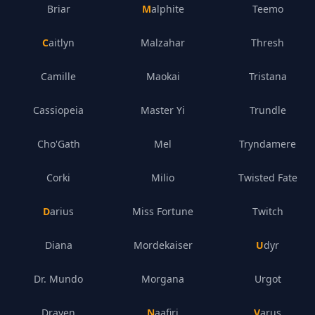
Briar
Malphite
Teemo
Caitlyn
Malzahar
Thresh
Camille
Maokai
Tristana
Cassiopeia
Master Yi
Trundle
Cho'Gath
Mel
Tryndamere
Corki
Milio
Twisted Fate
Darius
Miss Fortune
Twitch
Diana
Mordekaiser
Udyr
Dr. Mundo
Morgana
Urgot
Draven
Naafiri
Varus