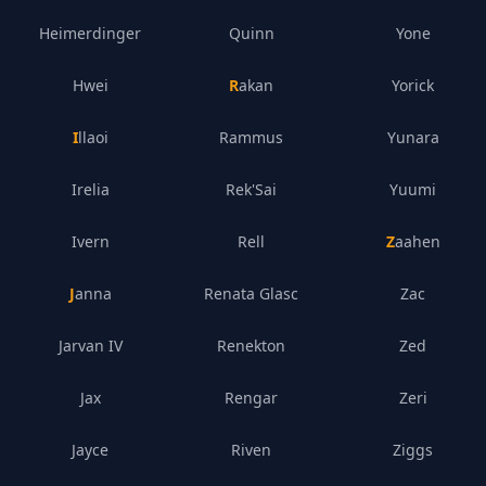
Heimerdinger
Quinn
Yone
Hwei
Rakan
Yorick
Illaoi
Rammus
Yunara
Irelia
Rek'Sai
Yuumi
Ivern
Rell
Zaahen
Janna
Renata Glasc
Zac
Jarvan IV
Renekton
Zed
Jax
Rengar
Zeri
Jayce
Riven
Ziggs