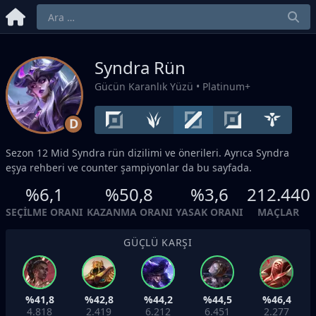
Syndra Rün
Gücün Karanlık Yüzü
• Platinum+
D
Sezon 12
Mid
Syndra rün dizilimi ve önerileri. Ayrıca Syndra
eşya rehberi ve counter şampiyonlar da bu sayfada.
%6,1
%50,8
%3,6
212.440
SEÇILME ORANI
KAZANMA ORANI
YASAK ORANI
MAÇLAR
GÜÇLÜ KARŞI
%41,8
%42,8
%44,2
%44,5
%46,4
4.818
2.419
6.212
6.451
2.277