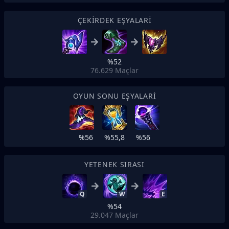
ÇEKIRDEK EŞYALARI
%52
76.629
Maçlar
OYUN SONU EŞYALARI
%56
%55,8
%56
YETENEK SIRASI
Q
W
E
%54
29.047
Maçlar