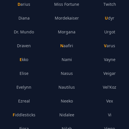
Darius
Miss Fortune
Twitch
Diana
Mordekaiser
Udyr
Dr. Mundo
Morgana
Urgot
Draven
Naafiri
Varus
Ekko
Nami
Vayne
Elise
Nasus
Veigar
Evelynn
Nautilus
Vel'Koz
Ezreal
Neeko
Vex
Fiddlesticks
Nidalee
Vi
Fiora
Nilah
Viego