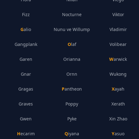
Fizz
Nocturne
Viktor
Galio
Nunu ve Willump
Vladimir
Gangplank
Olaf
Volibear
Garen
Orianna
Warwick
Gnar
Ornn
Wukong
Gragas
Pantheon
Xayah
Graves
Poppy
Xerath
Gwen
Pyke
Xin Zhao
Hecarim
Qiyana
Yasuo