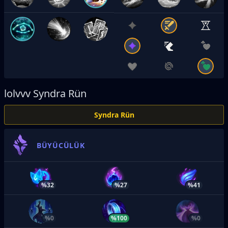
lolvvv
Syndra Rün
Syndra Rün
BÜYÜCÜLÜK
%32
%27
%41
%0
%100
%0