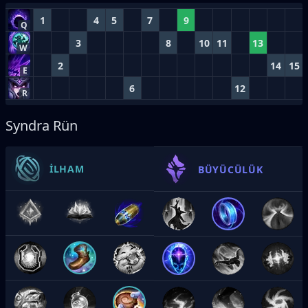
1
4
5
7
9
Q
3
8
10
11
13
W
2
14
15
E
6
12
R
Syndra Rün
İLHAM
BÜYÜCÜLÜK