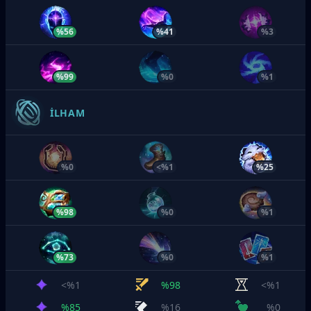
%56
%41
%3
%99
%0
%1
İLHAM
%0
<%1
%25
%98
%0
%1
%73
%0
%1
<%1
%98
<%1
%85
%16
%0