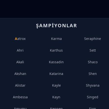
ŞAMPIYONLAR
Aatrox
Karma
Seraphine
Ahri
Karthus
Sett
Akali
Kassadin
Shaco
Akshan
Katarina
Shen
Alistar
Kayle
Shyvana
Ambessa
Kayn
Singed
Amumu
Kennen
Sion