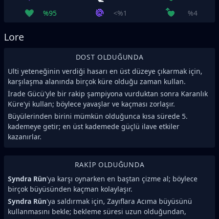
%95
<%1
%4
Lore
DOST OLDUĞUNDA
Ulti yeteneğinin verdiği hasarı en üst düzeye çıkarmak için,
karşılaşma alanında birçok küre olduğu zaman kullan.
İrade Gücü'yle bir rakip şampiyona vurduktan sonra Karanlık
Küre'yi kullan; böylece yavaşlar ve kaçması zorlaşır.
Büyülerinden birini mümkün olduğunca kısa sürede 5.
kademeye getir; en üst kademede güçlü ilave etkiler
kazanırlar.
RAKIP OLDUĞUNDA
Syndra Rün
'ya karşı oynarken en baştan çizme al; böylece
birçok büyüsünden kaçman kolaylaşır.
Syndra Rün
'ya saldırmak için, Zayıflara Acıma büyüsünü
kullanmasını bekle; bekleme süresi uzun olduğundan,