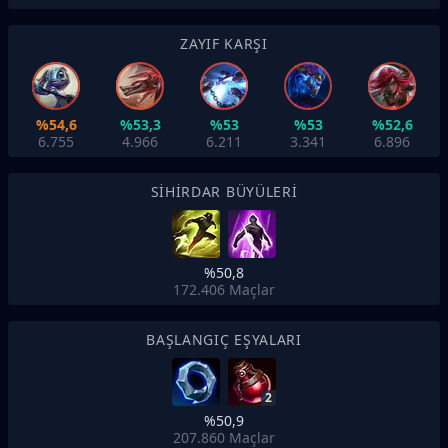
ZAYIF KARŞI
%54,6
%53,3
%53
%53
%52,6
6.755
4.966
6.211
3.341
6.896
SIHIRDAR BÜYÜLERI
%50,8
172.406
Maçlar
BAŞLANGIÇ EŞYALARI
2
%50,9
207.860
Maçlar