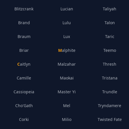
Blitzcrank
Lucian
Taliyah
Brand
Lulu
Talon
Braum
Lux
Taric
Briar
Malphite
Teemo
Caitlyn
Malzahar
Thresh
Camille
Maokai
Tristana
Cassiopeia
Master Yi
Trundle
Cho'Gath
Mel
Tryndamere
Corki
Milio
Twisted Fate