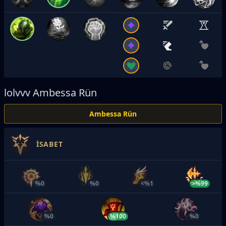
lolvvv
Ambessa Rün
Ambessa Rün
İSABET
%0
%0
<%1
>%99
%0
%100
%0