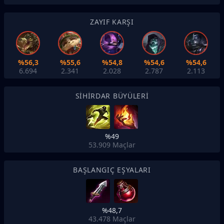
ZAYIF KARŞI
%56,3
%55,6
%54,8
%54,6
%54,6
6.694
2.341
2.028
2.787
2.113
SIHIRDAR BÜYÜLERI
%49
53.909
Maçlar
BAŞLANGIÇ EŞYALARI
%48,7
43.478
Maçlar