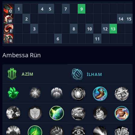
1
4
5
7
9
Q
2
14
15
W
3
8
10
12
13
E
6
11
R
Ambessa Rün
AZIM
İLHAM