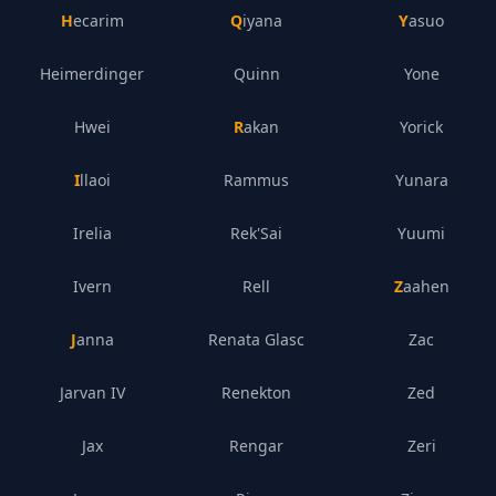
Hecarim
Qiyana
Yasuo
Heimerdinger
Quinn
Yone
Hwei
Rakan
Yorick
Illaoi
Rammus
Yunara
Irelia
Rek'Sai
Yuumi
Ivern
Rell
Zaahen
Janna
Renata Glasc
Zac
Jarvan IV
Renekton
Zed
Jax
Rengar
Zeri