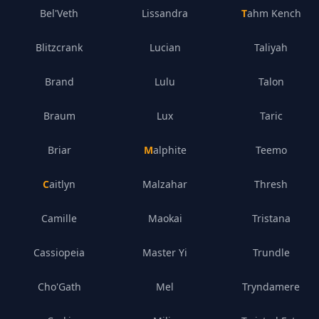
Bel'Veth
Lissandra
Tahm Kench
Blitzcrank
Lucian
Taliyah
Brand
Lulu
Talon
Braum
Lux
Taric
Briar
Malphite
Teemo
Caitlyn
Malzahar
Thresh
Camille
Maokai
Tristana
Cassiopeia
Master Yi
Trundle
Cho'Gath
Mel
Tryndamere