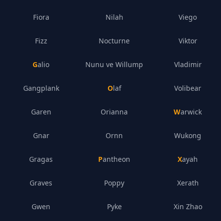
Fiora
Nilah
Viego
Fizz
Nocturne
Viktor
Galio
Nunu ve Willump
Vladimir
Gangplank
Olaf
Volibear
Garen
Orianna
Warwick
Gnar
Ornn
Wukong
Gragas
Pantheon
Xayah
Graves
Poppy
Xerath
Gwen
Pyke
Xin Zhao