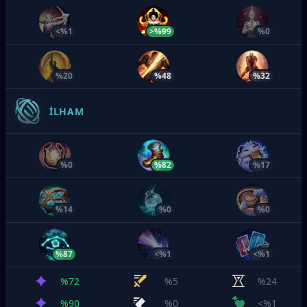
<%1
>%99
%0
%20
%48
%32
İLHAM
%0
%82
%17
%14
%0
%0
%87
<%1
<%1
%72
%5
%24
%90
%0
<%1