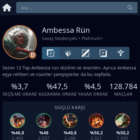
Ambessa Rün
Savaş Maderşahı
• Platinum+
D
Sezon 12
Top
Ambessa rün dizilimi ve önerileri. Ayrıca Ambessa
eşya rehberi ve counter şampiyonlar da bu sayfada.
%3,7
%47,5
%4,5
128.784
SEÇILME ORANI
KAZANMA ORANI
YASAK ORANI
MAÇLAR
GÜÇLÜ KARŞI
%46,8
%48
%49,8
%50,2
%50,2
2.443
2.037
2.286
2.021
1.935