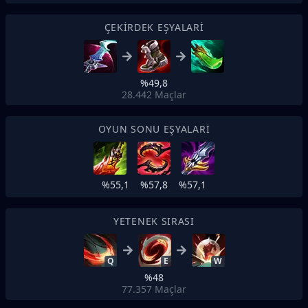
ÇEKIRDEK EŞYALARI
%49,8
28.442
Maçlar
OYUN SONU EŞYALARI
%55,1
%57,8
%57,1
YETENEK SIRASI
Q
E
W
%48
77.357
Maçlar