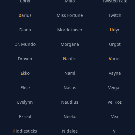
Corki
Milio
Twisted Fate
Darius
Miss Fortune
Twitch
Diana
Mordekaiser
Udyr
Dr. Mundo
Morgana
Urgot
Draven
Naafiri
Varus
Ekko
Nami
Vayne
Elise
Nasus
Veigar
Evelynn
Nautilus
Vel'Koz
Ezreal
Neeko
Vex
Fiddlesticks
Nidalee
Vi