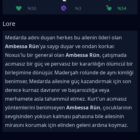
%50
%3
%54
Lore
Medarda adını duyan herkes bu ailenin lideri olan
Ambessa Rün
'ya saygı duyar ve ondan korkar.
Noxus'lu bir general olan
Ambessa Rün
, çatışmada
acımasız bir güç ve pervasız bir kararlılığın ölümcül bir
birleşimine dönüşür. Maderşah rolünde de aynı kimliği
benimser, Medarda ailesine güç kazandırmak için son
derece kurnaz davranır ve başarısızlığa veya
merhamete asla tahammül etmez. Kurt'un acımasız
yöntemlerini benimseyen
Ambessa Rün
, çocuklarının
sevgisinden yoksun kalması pahasına bile ailesinin
mirasını korumak için elinden geleni ardına koymaz.