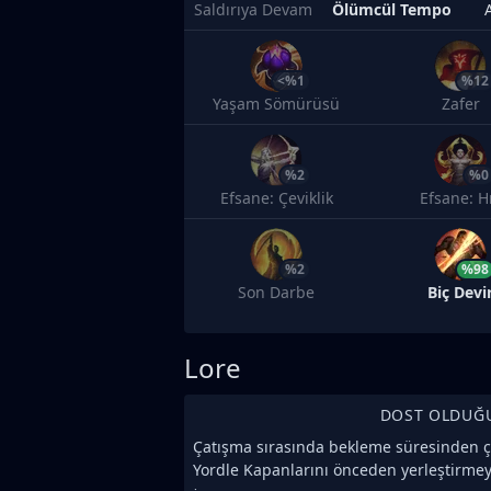
Saldırıya Devam
Ölümcül Tempo
<%1
%12
Yaşam Sömürüsü
Zafer
%2
%0
Efsane: Çeviklik
Efsane: H
%2
%98
Son Darbe
Biç Devi
Lore
DOST OLDUĞ
Çatışma sırasında bekleme süresinden ç
Yordle Kapanlarını önceden yerleştirmey