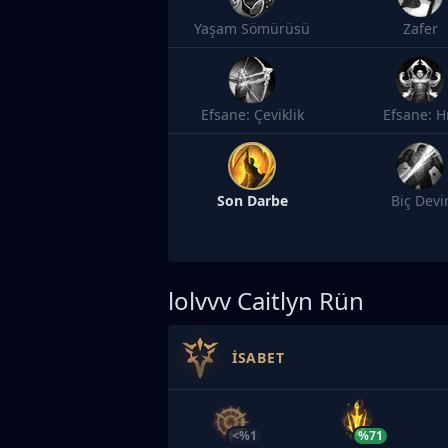
Yaşam Sömürüsü
Zafer
Efsane: Çeviklik
Efsane: H
Son Darbe
Biç Devi
lolvvv
Caitlyn Rün
İSABET
<%1
%71