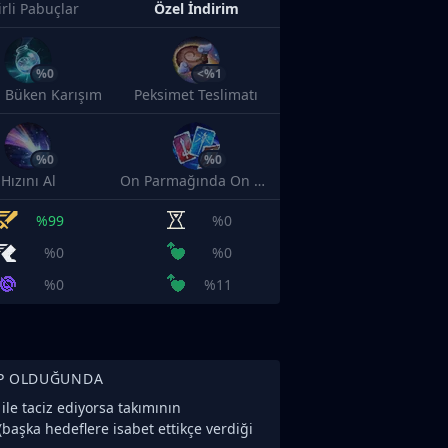
irli Pabuçlar
Özel İndirim
%0
<%1
 Büken Karışım
Peksimet Teslimatı
%0
%0
Hızını Al
On Parmağında On Marifet
%99
%0
%0
%0
%0
%11
P OLDUĞUNDA
 ile taciz ediyorsa takımının
başka hedeflere isabet ettikçe verdiği