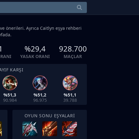
ve önerileri. Ayrıca Caitlyn eşya rehberi
yfada.
1
%29,4
928.700
RANI
YASAK ORANI
MAÇLAR
AYIF KARŞI
%51,3
%51,2
%51,1
90.984
96.975
39.788
OYUN SONU EŞYALARI