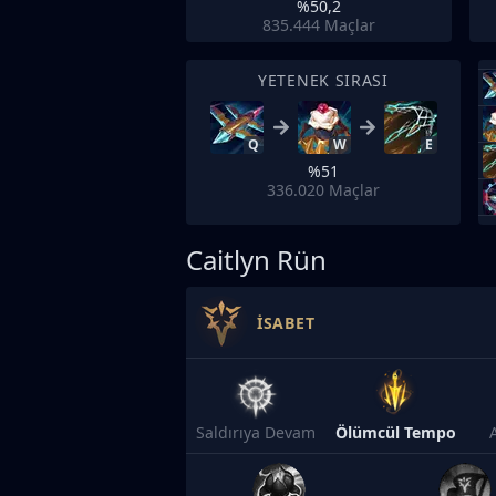
%50,2
835.444
Maçlar
YETENEK SIRASI
Q
W
E
%51
336.020
Maçlar
Caitlyn Rün
İSABET
Saldırıya Devam
Ölümcül Tempo