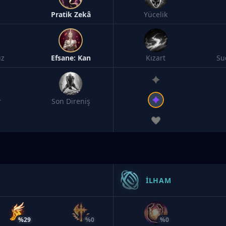
Pratik Zekâ
Yücelik
ız
Efsane: Kan
Kızart
Su
r
Son Direniş
İLHAM
%29
%0
%0