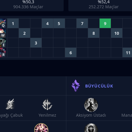
%50,3
%52,4
904.336
Maçlar
252.272
Maçlar
1
4
5
7
9
Q
2
8
10
W
3
E
6
11
R
BÜYÜCÜLÜK
Ayağı Çabuk
Yenilmez
Aksiyom Üstadı
Mana