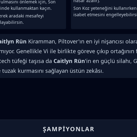
hasar azalır).
rulmasını önlemek için, Son
rinde kullanmaktan kaçın.
Son Koz yeteneğini kullanırke
isabet etmesini engelleyebilirs
yerek aradaki mesafeyi
ayabilirsin.
aitlyn Rün
Kiramman, Piltover'ın en iyi nişancısı ola
or. Genellikle Vi ile birlikte göreve çıkıp ortağının 
tech tüfeği taşısa da
Caitlyn Rün
'in en güçlü silahı, 
 tuzak kurmasını sağlayan üstün zekâsı.
ŞAMPIYONLAR