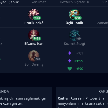
Ayağı Çabuk
Yenilmez
Hextech Sıçratıcısı
Sih
%88
%95
Pratik Zekâ
Üçlü Tonik
Zaman
%98
%9
ız
Efsane: Kan
Kozmik Sezgi
<%1
%0
>%99
r
Son Direniş
%90
UNDA
RAKI
ıkmış olmasını sağlamak için
Caitlyn Rün
seni Piltover Silahı
e özen göster.
minyonlarının arkasına saklan (