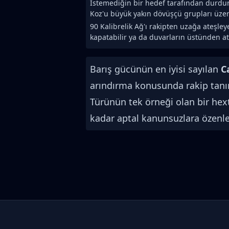
İstemediğin bir hedef tarafından durdu
Koz'u büyük yakın dövüşçü grupları üze
90 Kalibrelik Ağ'ı rakipten uzağa ateşle
kapatabilir ya da duvarların üstünden atl
Barış gücünün en iyisi sayılan
C
arındırma konusunda rakip tanımıy
Türünün tek örneği olan bir hex
kadar aptal kanunsuzlara özenle