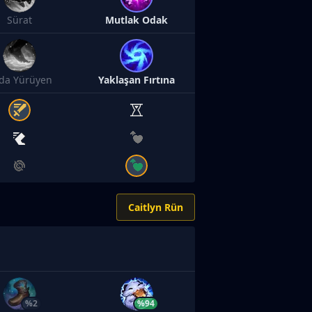
Sürat
Mutlak Odak
da Yürüyen
Yaklaşan Fırtına
Caitlyn Rün
%2
%94