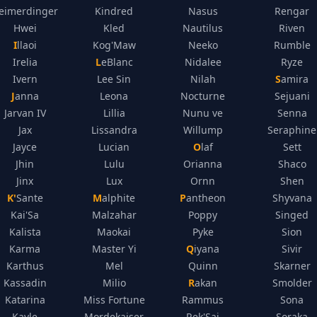
eimerdinger
Kindred
Nasus
Rengar
Hwei
Kled
Nautilus
Riven
Illaoi
Kog'Maw
Neeko
Rumble
Irelia
LeBlanc
Nidalee
Ryze
Ivern
Lee Sin
Nilah
Samira
Janna
Leona
Nocturne
Sejuani
Jarvan IV
Lillia
Nunu ve
Senna
Jax
Lissandra
Willump
Seraphine
Jayce
Lucian
Olaf
Sett
Jhin
Lulu
Orianna
Shaco
Jinx
Lux
Ornn
Shen
K'Sante
Malphite
Pantheon
Shyvana
Kai'Sa
Malzahar
Poppy
Singed
Kalista
Maokai
Pyke
Sion
Karma
Master Yi
Qiyana
Sivir
Karthus
Mel
Quinn
Skarner
Kassadin
Milio
Rakan
Smolder
Katarina
Miss Fortune
Rammus
Sona
Kayle
Mordekaiser
Rek'Sai
Soraka