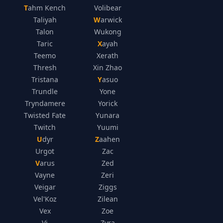
Tahm Kench
Volibear
Taliyah
Warwick
Talon
Wukong
Taric
Xayah
Teemo
Xerath
Thresh
Xin Zhao
Tristana
Yasuo
Trundle
Yone
Tryndamere
Yorick
Twisted Fate
Yunara
Twitch
Yuumi
Udyr
Zaahen
Urgot
Zac
Varus
Zed
Vayne
Zeri
Veigar
Ziggs
Vel'Koz
Zilean
Vex
Zoe
Vi
Zyra