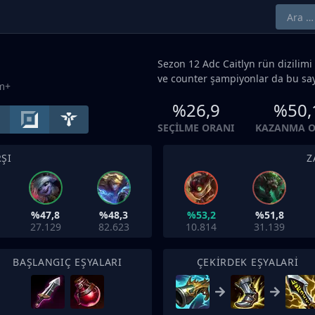
Sezon 12
Adc
Caitlyn rün dizilimi 
ve counter şampiyonlar da bu sa
um+
%26,9
%50,
SEÇILME ORANI
KAZANMA O
ŞI
Z
%47,8
%48,3
%53,2
%51,8
27.129
82.623
10.814
31.139
BAŞLANGIÇ EŞYALARI
ÇEKIRDEK EŞYALARI