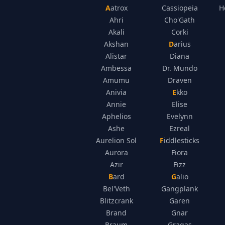
Aatrox
Cassiopeia
H
Ahri
Cho'Gath
Akali
Corki
Akshan
Darius
Alistar
Diana
Ambessa
Dr. Mundo
Amumu
Draven
Anivia
Ekko
Annie
Elise
Aphelios
Evelynn
Ashe
Ezreal
Aurelion Sol
Fiddlesticks
Aurora
Fiora
Azir
Fizz
Bard
Galio
Bel'Veth
Gangplank
Blitzcrank
Garen
Brand
Gnar
Braum
Gragas