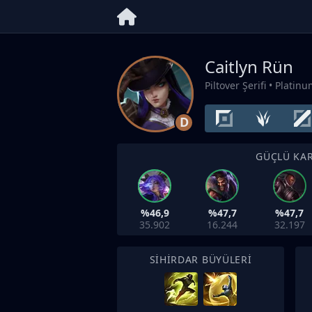
Caitlyn Rün
Piltover Şerifi
• Platin
D
GÜÇLÜ KAR
%46,9
%47,7
%47,7
35.902
16.244
32.197
SIHIRDAR BÜYÜLERI