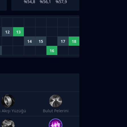
%54,8
%56,1
%57,9
12
13
14
15
17
18
16
 Akışı Yüzüğü
Bulut Pelerini