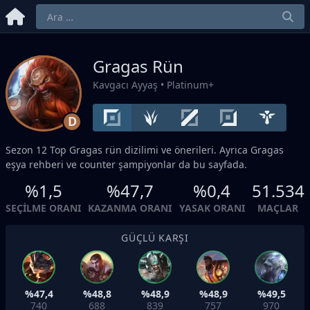
Gragas Rün
Kavgacı Ayyaş
• Platinum+
D
Sezon 12
Top
Gragas rün dizilimi ve önerileri. Ayrıca Gragas
eşya rehberi ve counter şampiyonlar da bu sayfada.
%1,5
%47,7
%0,4
51.534
SEÇILME ORANI
KAZANMA ORANI
YASAK ORANI
MAÇLAR
GÜÇLÜ KARŞI
%47,4
%48,8
%48,9
%48,9
%49,5
740
688
839
757
970