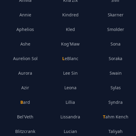
Anivia
Kha'Zix
Sivir
Annie
Kindred
Skarner
Aphelios
Kled
Smolder
Ashe
Kog'Maw
Sona
Aurelion Sol
LeBlanc
Soraka
Aurora
Lee Sin
Swain
Azir
Leona
Sylas
Bard
Lillia
Syndra
Bel'Veth
Lissandra
Tahm Kench
Blitzcrank
Lucian
Taliyah