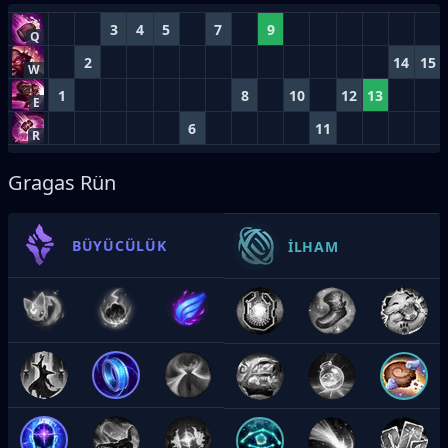
3
4
5
7
9
Q
2
14
15
W
1
8
10
12
13
E
6
11
R
Gragas Rün
BÜYÜCÜLÜK
İLHAM