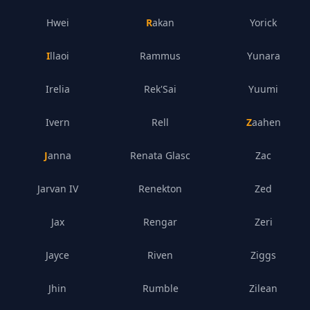
Hwei
Rakan
Yorick
Illaoi
Rammus
Yunara
Irelia
Rek'Sai
Yuumi
Ivern
Rell
Zaahen
Janna
Renata Glasc
Zac
Jarvan IV
Renekton
Zed
Jax
Rengar
Zeri
Jayce
Riven
Ziggs
Jhin
Rumble
Zilean