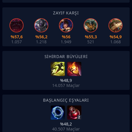
ZAYIF KARŞI
%57,6
%56,2
%56
%55,3
%54,9
1.057
1.218
1.949
521
1.068
SIHIRDAR BÜYÜLERI
%48,9
14.057
Maçlar
BAŞLANGIÇ EŞYALARI
2
%48,2
40.507
Maçlar