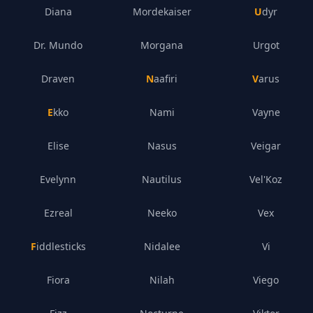
Diana
Mordekaiser
Udyr
Dr. Mundo
Morgana
Urgot
Draven
Naafiri
Varus
Ekko
Nami
Vayne
Elise
Nasus
Veigar
Evelynn
Nautilus
Vel'Koz
Ezreal
Neeko
Vex
Fiddlesticks
Nidalee
Vi
Fiora
Nilah
Viego