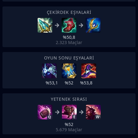
ÇEKIRDEK EŞYALARI
%50,8
2.323
Maçlar
OYUN SONU EŞYALARI
%53,1
%52
%53,8
YETENEK SIRASI
Q
E
W
%52
5.679
Maçlar