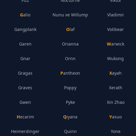
Fizz
Nocturne
Viktor
Galio
Nunu ve Willump
Vladimir
Gangplank
Olaf
Volibear
Garen
Orianna
Warwick
Gnar
Ornn
Wukong
Gragas
Pantheon
Xayah
Graves
Poppy
Xerath
Gwen
Pyke
Xin Zhao
Hecarim
Qiyana
Yasuo
Heimerdinger
Quinn
Yone