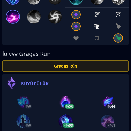
lolvvv
Gragas Rün
Gragas Rün
BÜYÜCÜLÜK
%0
%56
%44
%0
>%99
<%1