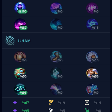
%100
%0
%0
%87
%0
%13
İLHAM
%0
%3
%16
%50
%0
%36
%96
%0
%0
%67
%19
%14
%95
%5
%0