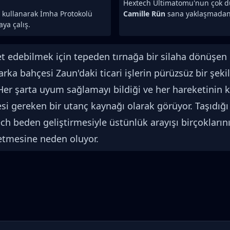
Hextech Ültimatomu'nun çok dü
ü kullanarak İmha Protokolü
Camille Rün
sana yaklaşmadan 
aya çalış.
et edebilmek için tepeden tırnağa bir silaha dönüşen
le arka bahçesi Zaun'daki ticari işlerin pürüzsüz bir 
. Her şarta uyum sağlamayı bildiği ve her hareketinin 
mesi gereken bir utanç kaynağı olarak görüyor. Taşıdığ
ech beden geliştirmesiyle üstünlük arayışı birçokları
etmesine neden oluyor.