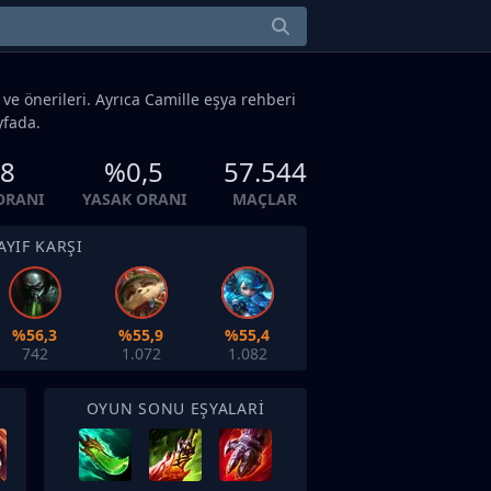
 ve önerileri. Ayrıca Camille eşya rehberi
yfada.
,8
%0,5
57.544
ORANI
YASAK ORANI
MAÇLAR
AYIF KARŞI
%56,3
%55,9
%55,4
742
1.072
1.082
OYUN SONU EŞYALARI