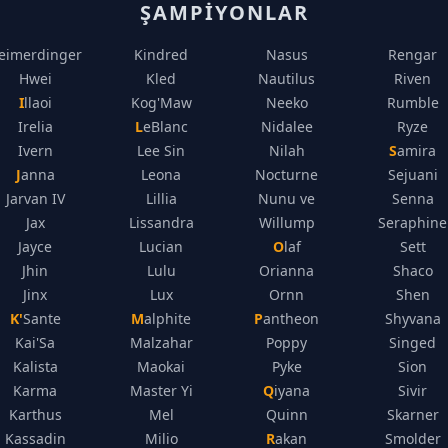
ŞAMPIYONLAR
eimerdinger
Kindred
Nasus
Rengar
Hwei
Kled
Nautilus
Riven
Illaoi
Kog'Maw
Neeko
Rumble
Irelia
LeBlanc
Nidalee
Ryze
Ivern
Lee Sin
Nilah
Samira
Janna
Leona
Nocturne
Sejuani
Jarvan IV
Lillia
Nunu ve
Senna
Jax
Lissandra
Willump
Seraphine
Jayce
Lucian
Olaf
Sett
Jhin
Lulu
Orianna
Shaco
Jinx
Lux
Ornn
Shen
K'Sante
Malphite
Pantheon
Shyvana
Kai'Sa
Malzahar
Poppy
Singed
Kalista
Maokai
Pyke
Sion
Karma
Master Yi
Qiyana
Sivir
Karthus
Mel
Quinn
Skarner
Kassadin
Milio
Rakan
Smolder