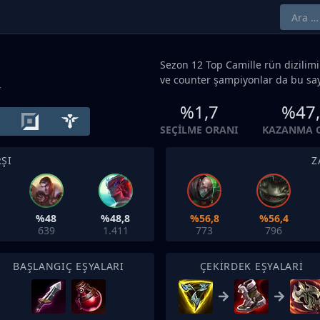
Sezon 12
Top
Camille rün dizilimi
ve counter şampiyonlar da bu sa
+
%1,7
%47
SEÇILME ORANI
KAZANMA 
ŞI
Z
%48
%48,8
%56,8
%56,4
639
1.411
773
796
BAŞLANGIÇ EŞYALARI
ÇEKIRDEK EŞYALARI