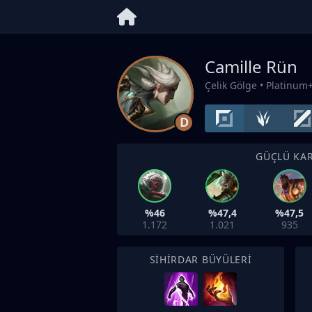
Camille Rün
Çelik Gölge
• Platinum
D
GÜÇLÜ KAR
%46
%47,4
%47,5
1.172
1.021
935
SIHIRDAR BÜYÜLERI