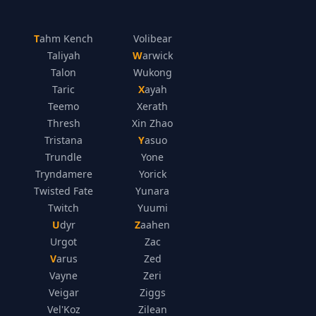
Tahm Kench
Volibear
Taliyah
Warwick
Talon
Wukong
Taric
Xayah
Teemo
Xerath
Thresh
Xin Zhao
Tristana
Yasuo
Trundle
Yone
Tryndamere
Yorick
Twisted Fate
Yunara
Twitch
Yuumi
Udyr
Zaahen
Urgot
Zac
Varus
Zed
Vayne
Zeri
Veigar
Ziggs
Vel'Koz
Zilean