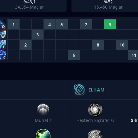
%48,1
%52
34.354
Maçlar
15.450
Maçlar
1
4
5
7
9
Q
3
W
2
8
10
E
6
11
R
İLHAM
k
Muhafız
Hextech Sıçratıcısı
Sih