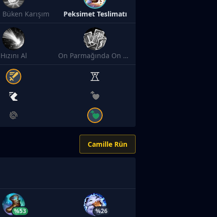
 Büken Karışım
Peksimet Teslimatı
Hızını Al
On Parmağında On Marifet
Camille Rün
%53
%26