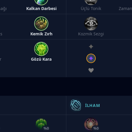
ağı
Kalkan Darbesi
Üçlü Tonik
Zaman
ns
Kemik Zırh
Kozmik Sezgi
r
Gözü Kara
İLHAM
%0
%0