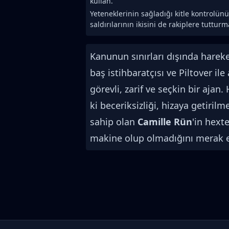
kullan.
Yeteneklerinin sağladığı kitle kontrolün
saldırılarının ikisini de rakiplere tutturm
Kanunun sınırları dışında harek
baş istihbaratçısı ve Piltover i
görevli, zarif ve seçkin bir ajan
ki beceriksizliği, hizaya getiril
sahip olan
Camille Rün
'in hext
makine olup olmadığını merak 