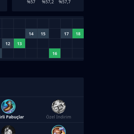
%57
%57,2
%57,7
14
15
17
18
12
13
16
irli Pabuçlar
Özel İndirim