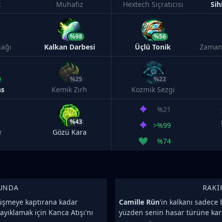
k
Muhafız
Hextech Sıçratıcısı
Sih
%98
%56
ağı
Kalkan Darbesi
Üçlü Tonik
Zaman
%25
%22
ns
Kemik Zırh
Kozmik Sezgi
%21
%43
>%99
r
Gözü Kara
%74
UNDA
RAKI
vüşmeye kaptırana kadar
Camille Rün
'in kalkanı sadece 
ayıklamak için Kanca Atışı'nı
yüzden senin hasar türüne kar