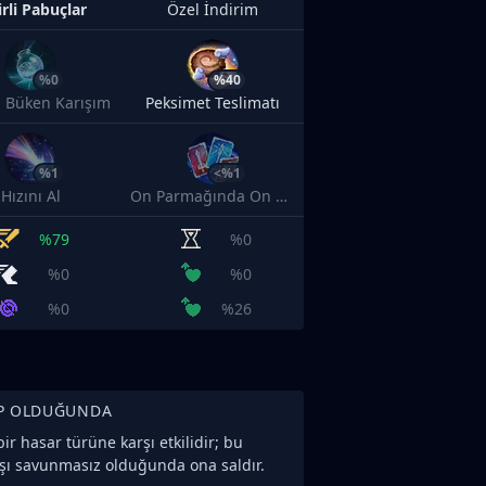
irli Pabuçlar
Özel İndirim
%0
%40
 Büken Karışım
Peksimet Teslimatı
%1
<%1
Hızını Al
On Parmağında On Marifet
%79
%0
%0
%0
%0
%26
P OLDUĞUNDA
bir hasar türüne karşı etkilidir; bu
şı savunmasız olduğunda ona saldır.