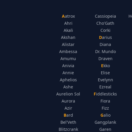
Aatrox
Cassiopeia
H
Ahri
Cho'Gath
Akali
Corki
Akshan
Darius
Alistar
Diana
Ambessa
Dr. Mundo
Amumu
Draven
Anivia
Ekko
Annie
Elise
Aphelios
Evelynn
Ashe
Ezreal
Aurelion Sol
Fiddlesticks
Aurora
Fiora
Azir
Fizz
Bard
Galio
Bel'Veth
Gangplank
Blitzcrank
Garen