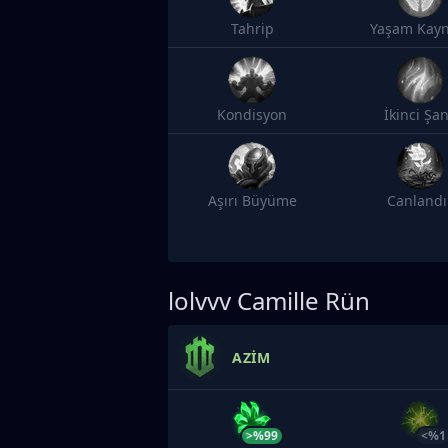
Tahrip
Yaşam Kayn
Kondisyon
İkinci Şa
Aşırı Büyüme
Canlandı
lolvvv
Camille Rün
AZIM
>%99
<%1