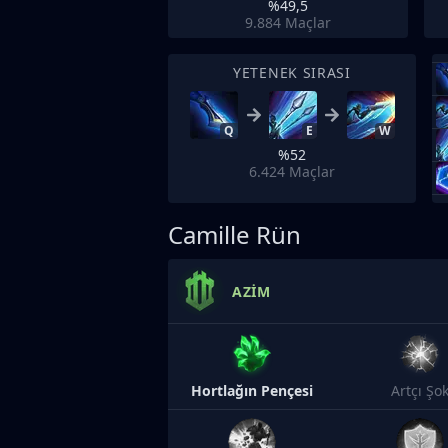
%49,5
9.884
Maçlar
YETENEK SIRASI
Q
E
W
%52
6.424
Maçlar
Camille Rün
AZIM
Hortlağın Pençesi
Artçı Şo