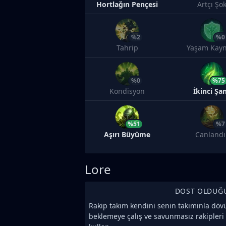
Hortlağın Pençesi
Artçı Şo
%2
%0
Tahrip
Yaşam Kayn
%0
%75
Kondisyon
İkinci Şa
%51
%7
Aşırı Büyüme
Canlandı
Lore
DOST OLDUĞ
Rakip takım kendini senin takımınla dö
beklemeye çalış ve savunmasız rakipleri 