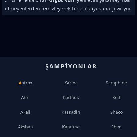
zincirlerle kaldıran
Urgot Rün
, yeni evini yaşamayı hak
etmeyenlerden temizleyerek bir acı kuyusuna çeviriyor.
ŞAMPIYONLAR
Aatrox
Karma
Seraphine
Ahri
Karthus
Sett
Akali
Kassadin
Shaco
Akshan
Katarina
Shen