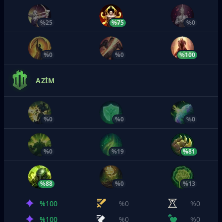
%25
%75
%0
%0
%0
%100
AZIM
%0
%0
%0
%0
%19
%81
%88
%0
%13
%100
%0
%0
%100
%0
%0