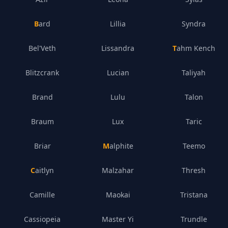
Bard
Lillia
Syndra
Bel'Veth
Lissandra
Tahm Kench
Blitzcrank
Lucian
Taliyah
Brand
Lulu
Talon
Braum
Lux
Taric
Briar
Malphite
Teemo
Caitlyn
Malzahar
Thresh
Camille
Maokai
Tristana
Cassiopeia
Master Yi
Trundle