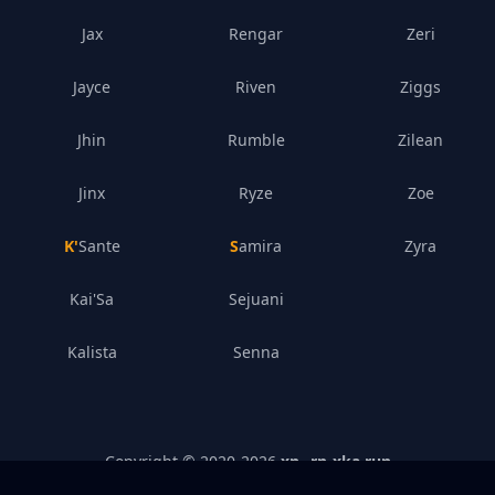
Jax
Rengar
Zeri
Jayce
Riven
Ziggs
Jhin
Rumble
Zilean
Jinx
Ryze
Zoe
K'Sante
Samira
Zyra
Kai'Sa
Sejuani
Kalista
Senna
Copyright © 2020-
2026
xn--rn-xka.run