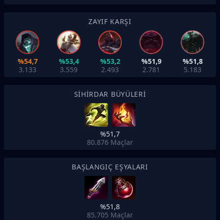
ZAYIF KARŞI
%54,7
%53,4
%53,2
%51,9
%51,8
3.133
3.559
2.493
2.781
5.183
SIHIRDAR BÜYÜLERI
%51,7
80.876
Maçlar
BAŞLANGIÇ EŞYALARI
%51,8
85.705
Maçlar