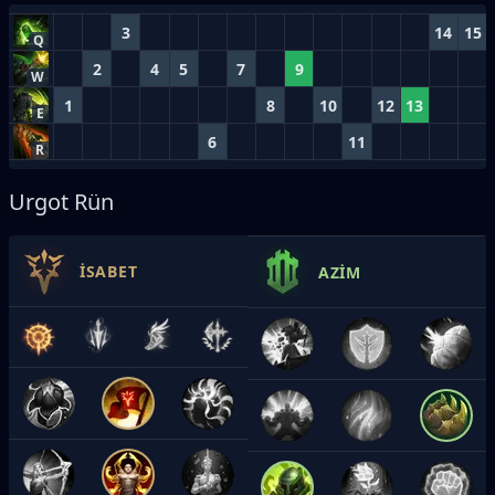
3
14
15
Q
2
4
5
7
9
W
1
8
10
12
13
E
6
11
R
Urgot Rün
İSABET
AZIM