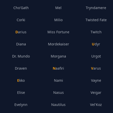
Cho'Gath
Mel
Tryndamere
Corki
Milio
Twisted Fate
Darius
Miss Fortune
Twitch
Diana
Mordekaiser
Udyr
Dr. Mundo
Morgana
Urgot
Draven
Naafiri
Varus
Ekko
Nami
Vayne
Elise
Nasus
Veigar
Evelynn
Nautilus
Vel'Koz