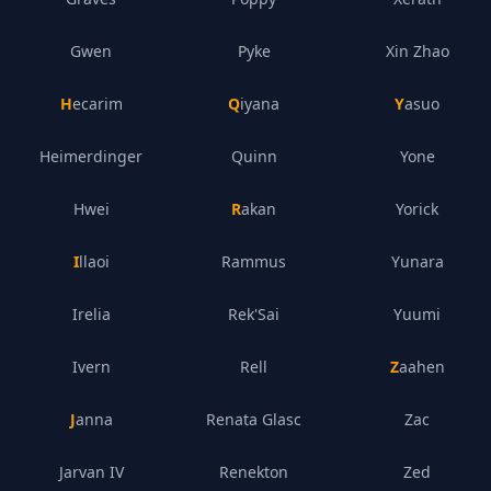
Gwen
Pyke
Xin Zhao
Hecarim
Qiyana
Yasuo
Heimerdinger
Quinn
Yone
Hwei
Rakan
Yorick
Illaoi
Rammus
Yunara
Irelia
Rek'Sai
Yuumi
Ivern
Rell
Zaahen
Janna
Renata Glasc
Zac
Jarvan IV
Renekton
Zed