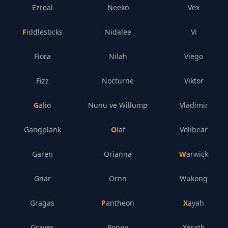
Ezreal
Neeko
Vex
Fiddlesticks
Nidalee
Vi
Fiora
Nilah
Viego
Fizz
Nocturne
Viktor
Galio
Nunu ve Willump
Vladimir
Gangplank
Olaf
Volibear
Garen
Orianna
Warwick
Gnar
Ornn
Wukong
Gragas
Pantheon
Xayah
Graves
Poppy
Xerath