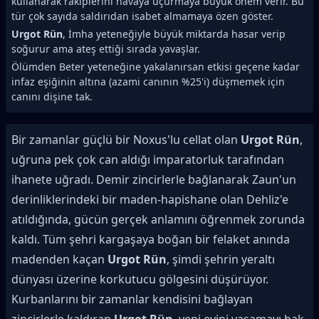
kullanarak rakiplerini havaya uçurmaya büyük önem verir. Bu
tür çok sayıda saldırıdan isabet almamaya özen göster.
Urgot Rün
, İmha yeteneğiyle büyük miktarda hasar verip
soğurur ama ateş ettiği sırada yavaşlar.
Ölümden Beter yeteneğine yakalanırsan etkisi geçene kadar
infaz eşiğinin altına (azami canının %25'i) düşmemek için
canını dişine tak.
Bir zamanlar güçlü bir Noxus'lu cellat olan
Urgot Rün
,
uğruna pek çok can aldığı imparatorluk tarafından
ihanete uğradı. Demir zincirlerle bağlanarak Zaun'un
derinliklerindeki bir maden-hapishane olan Dehliz'e
atıldığında, gücün gerçek anlamını öğrenmek zorunda
kaldı. Tüm şehri kargaşaya boğan bir felaket anında
madenden kaçan
Urgot Rün
, şimdi şehrin yeraltı
dünyası üzerine korkutucu gölgesini düşürüyor.
Kurbanlarını bir zamanlar kendisini bağlayan