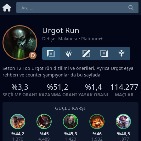
Urgot Rün
Dehşet Makinesi
• Platinum+
D
Sezon 12
Top
Urgot rün dizilimi ve önerileri. Ayrıca Urgot eşya
rehberi ve counter şampiyonlar da bu sayfada.
%3,3
%51,2
%1,4
114.277
SEÇILME ORANI
KAZANMA ORANI
YASAK ORANI
MAÇLAR
GÜÇLÜ KARŞI
%44,2
%45
%45,3
%46
%46,5
1.370
4.489
1.420
1.932
1.877