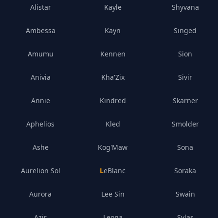
Alistar
Kayle
Shyvana
Ambessa
Kayn
Singed
Amumu
Kennen
Sion
Anivia
Kha'Zix
Sivir
Annie
Kindred
Skarner
Aphelios
Kled
Smolder
Ashe
Kog'Maw
Sona
Aurelion Sol
LeBlanc
Soraka
Aurora
Lee Sin
Swain
Azir
Leona
Sylas