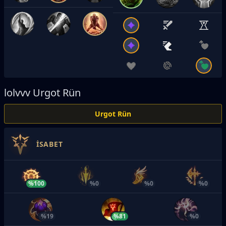
lolvvv
Urgot Rün
Urgot Rün
İSABET
%100
%0
%0
%0
%19
%81
%0