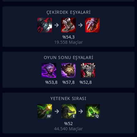
ÇEKIRDEK EŞYALARI
%54,3
19.558
Maçlar
OYUN SONU EŞYALARI
%53,8
%57,8
%52,8
YETENEK SIRASI
W
E
Q
%52
44.540
Maçlar