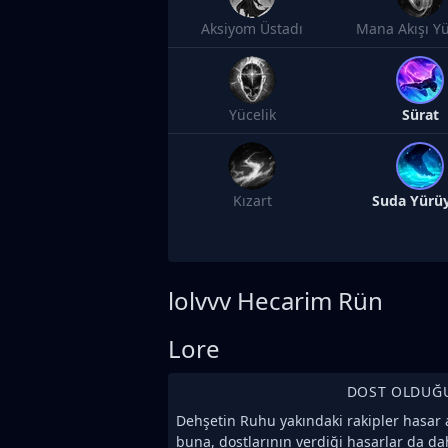
Aksiyom Üstadı
Mana Akışı Y
Yücelik
Sürat
Kızart
Suda Yürü
lolvvv
Hecarim Rün
Lore
DOST OLDUĞ
Dehşetin Ruhu yakındaki rakipler hasar a
buna, dostlarının verdiği hasarlar da dah