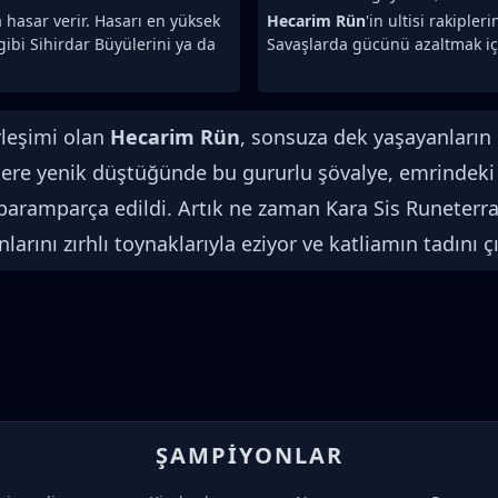
la hasar verir. Hasarı en yüksek
Hecarim Rün
'in ultisi rakiple
gibi Sihirdar Büyülerini ya da
Savaşlarda gücünü azaltmak iç
rleşimi olan
Hecarim Rün
, sonsuza dek yaşayanların
ere yenik düştüğünde bu gururlu şövalye, emrindeki sü
an paramparça edildi. Artık ne zaman Kara Sis Runeterra
ını zırhlı toynaklarıyla eziyor ve katliamın tadını çı
ŞAMPIYONLAR