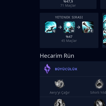
%47,9
71
Maçlar
YETENEK SIRASI
Q
W
E
%47
45
Maçlar
Hecarim Rün
BÜYÜCÜLÜK
Aery'yi Çağır
Sihirli Yıl