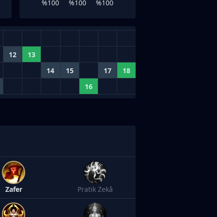
%100
%100
%100
12
13
14
15
17
18
16
Zafer
Pratik Zekâ