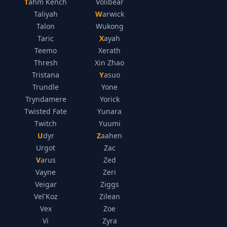
Tahm Kench
Volibear
Taliyah
Warwick
Talon
Wukong
Taric
Xayah
Teemo
Xerath
Thresh
Xin Zhao
Tristana
Yasuo
Trundle
Yone
Tryndamere
Yorick
Twisted Fate
Yunara
Twitch
Yuumi
Udyr
Zaahen
Urgot
Zac
Varus
Zed
Vayne
Zeri
Veigar
Ziggs
Vel'Koz
Zilean
Vex
Zoe
Vi
Zyra