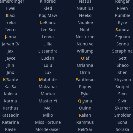
eimerdinger
Kindred
Nasus
Rengar
Hwei
Kled
Nautilus
Riven
Illaoi
Kog'Maw
Neeko
Rumble
Irelia
LeBlanc
Nidalee
Ryze
Ivern
Lee Sin
Nilah
Samira
Janna
Leona
Nocturne
Sejuani
Jarvan IV
Lillia
Nunu ve
Senna
Jax
Lissandra
Willump
Seraphine
Jayce
Lucian
Olaf
Sett
Jhin
Lulu
Orianna
Shaco
Jinx
Lux
Ornn
Shen
K'Sante
Malphite
Pantheon
Shyvana
Kai'Sa
Malzahar
Poppy
Singed
Kalista
Maokai
Pyke
Sion
Karma
Master Yi
Qiyana
Sivir
Karthus
Mel
Quinn
Skarner
Kassadin
Milio
Rakan
Smolder
Katarina
Miss Fortune
Rammus
Sona
Kayle
Mordekaiser
Rek'Sai
Soraka