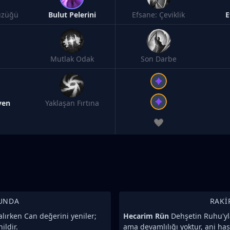
üzüğü
Bulut Pelerini
Efsane: Çeviklik
E
Mutlak Odak
Son Darbe
yen
Yaklaşan Fırtına
UNDA
RAKI
lırken Can değerini yeniler;
Hecarim Rün
Dehşetin Ruhu'yla
ildir.
ama devamlılığı yoktur, ani has