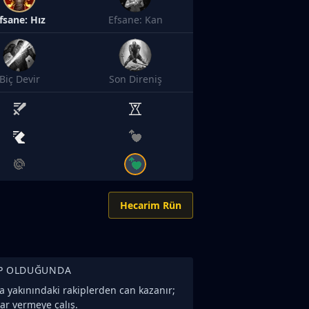
fsane: Hız
Efsane: Kan
Biç Devir
Son Direniş
Hecarim Rün
P OLDUĞUNDA
 yakınındaki rakiplerden can kazanır;
ar vermeye çalış.