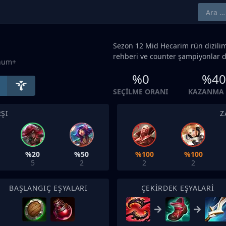
Sezon 12
Mid
Hecarim rün dizilim
rehberi ve counter şampiyonlar d
inum+
%0
%40
SEÇILME ORANI
KAZANMA 
ŞI
Z
%20
%50
%100
%100
5
2
2
2
BAŞLANGIÇ EŞYALARI
ÇEKIRDEK EŞYALARI