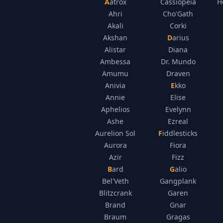
Aatrox
Cassiopeia
H
Ahri
Cho'Gath
Akali
Corki
Akshan
Darius
Alistar
Diana
Ambessa
Dr. Mundo
Amumu
Draven
Anivia
Ekko
Annie
Elise
Aphelios
Evelynn
Ashe
Ezreal
Aurelion Sol
Fiddlesticks
Aurora
Fiora
Azir
Fizz
Bard
Galio
Bel'Veth
Gangplank
Blitzcrank
Garen
Brand
Gnar
Braum
Gragas