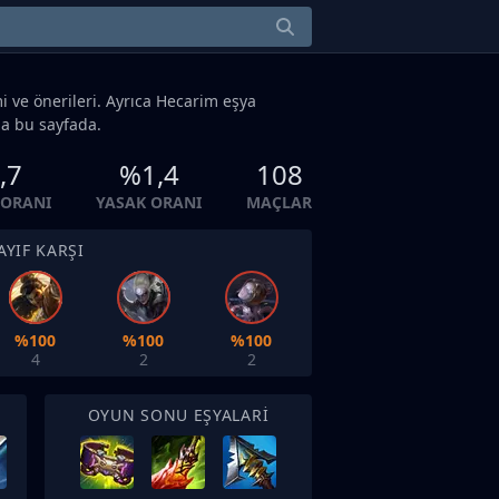
i ve önerileri. Ayrıca Hecarim eşya
a bu sayfada.
,7
%1,4
108
ORANI
YASAK ORANI
MAÇLAR
AYIF KARŞI
%100
%100
%100
4
2
2
OYUN SONU EŞYALARI