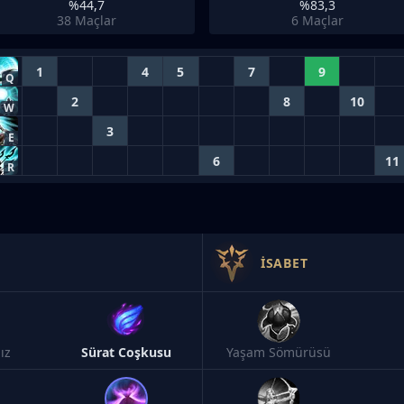
%44,7
%83,3
38
Maçlar
6
Maçlar
1
4
5
7
9
Q
2
8
10
W
3
E
6
11
R
İSABET
dız
Sürat Coşkusu
Yaşam Sömürüsü