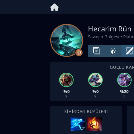
Hecarim Rün
Savaşın Gölgesi
• Plat
D
GÜÇLÜ KAR
%0
%0
%20
3
3
5
SIHIRDAR BÜYÜLERI